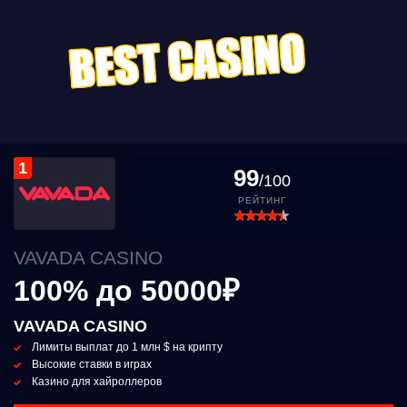
1
99
/100
РЕЙТИНГ
VAVADA CASINO
100% до 50000₽
VAVADA CASINO
Лимиты выплат до 1 млн $ на крипту
Высокие ставки в играх
Казино для хайроллеров